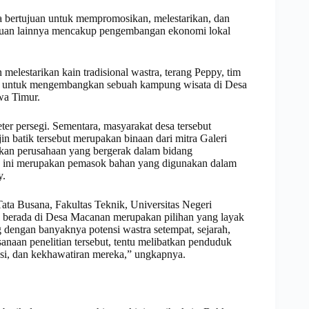
 bertujuan untuk mempromosikan, melestarikan, dan
ujuan lainnya mencakup pengembangan ekonomi lokal
lestarikan kain tradisional wastra, terang Peppy, tim
a untuk mengembangkan sebuah kampung wisata di Desa
wa Timur.
er persegi. Sementara, masyarakat desa tersebut
in batik tersebut merupakan binaan dari mitra Galeri
akan perusahaan yang bergerak dalam bidang
an ini merupakan pemasok bahan yang digunakan dalam
y.
ata Busana, Fakultas Teknik, Universitas Negeri
berada di Desa Macanan merupakan pilihan yang layak
 dengan banyaknya potensi wastra setempat, sejarah,
anaan penelitian tersebut, tentu melibatkan penduduk
si, dan kekhawatiran mereka,” ungkapnya.