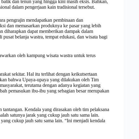
batik dan tenun yang hingga kini masih eksis. Bahkan,
onal dalam pengerjaan kain tradisional tersebut.
para pengrajin mendapatkan pembinaan dan
ksi dan memasarkan produknya ke pasar yang lebih
kukan diharapkan dapat memberikan dampak dalam
pusat belanja wastra, tempat edukasi, dan wisata bagi
awarkan oleh kampung wisata wastra untuk terus
t sekitar. Hal itu terlihat dengan keikutsertaan
hkan bahwa Upaya-upaya yang dilakukan oleh Tim
 masyarakat, terutama dengan adanya kegiatan yang
ah pemasukan ibu-ibu yang sebagian besar merupakan
an tantangan. Kendala yang dirasakan oleh tim pelaksana
ah satunya jarak yang cukup jauh satu sama lain.
k yang cukup jauh satu sama lain. “Ini menjadi kendala