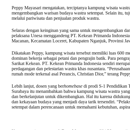
Peppy Mayasari mengatakan, terciptanya kampung wisata wastra
mengembangkan warisan budaya wastra setempat. Selain itu, t
melalui pariwisata dan penjualan produk wastra.
Selaras dengan keinginan yang sama untuk mengembangkan dan me
pelaksana Unesa menggandeng PT. Kekean Primanda Indonesi
Macanan, Kecamatan Loceret, Kabupaten Nganjuk, Provinsi Ja
Dikatakan Peppy, kampung wisata tersebut memiliki luas 600 met
dominan bekerja sebagai petani dan pengrajin batik. Para pengraj
Sarikat Kekean. PT. Kekean Primanda Indonesia sendiri merup
perdagangan dan pelestarian wastra khas nusantara. “Perusaha
rumah mode terkenal asal Perancis, Christian Dior,” terang Pepp
Lebih lanjut, dosen yang ber
homebase
di prodi S-1 Pendidikan T
Surabaya itu menambahkan bahwa kampung wisata wastra yang 
dan berkelanjutan untuk dikembangkan. Hal itu karena didukung
dan kekayaan budaya yang menjadi daya tarik tersendiri. “Pelaks
setempat dalam perencanaan untuk memahami kebutuhan, aspira