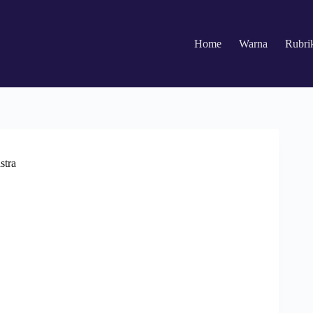
Home
Warna
Rubri
stra