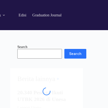
k
Edisi
Graduation Journal
Search
Search
Berita lainnya
20.340 Peserta Ikuti
UTBK 2026 di Unesa
Laporan Utama...