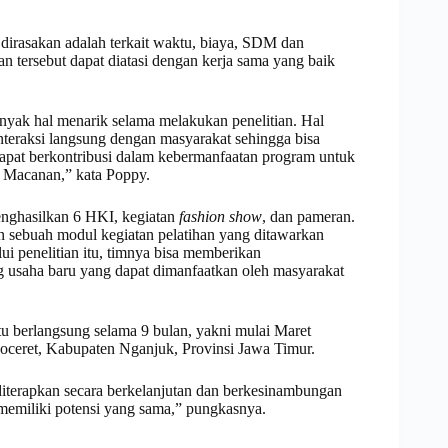
a dirasakan adalah terkait waktu, biaya, SDM dan
 tersebut dapat diatasi dengan kerja sama yang baik
nyak hal menarik selama melakukan penelitian. Hal
nteraksi langsung dengan masyarakat sehingga bisa
dapat berkontribusi dalam kebermanfaatan program untuk
a Macanan,” kata Poppy.
menghasilkan 6 HKI, kegiatan
fashion show
, dan pameran.
n sebuah modul kegiatan pelatihan yang ditawarkan
i penelitian itu, timnya bisa memberikan
 usaha baru yang dapat dimanfaatkan oleh masyarakat
tu berlangsung selama 9 bulan, yakni mulai Maret
eret, Kabupaten Nganjuk, Provinsi Jawa Timur.
 diterapkan secara berkelanjutan dan berkesinambungan
g memiliki potensi yang sama,” pungkasnya.