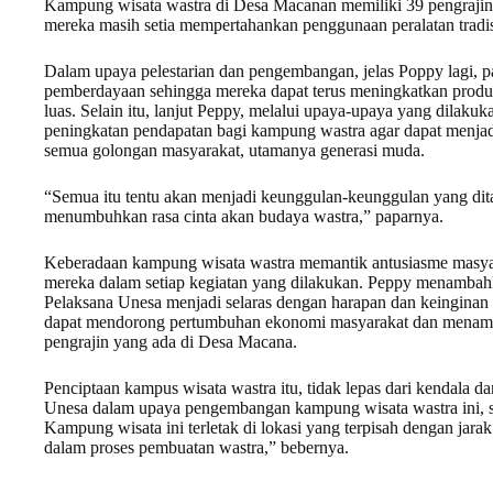
Kampung wisata wastra di Desa Macanan memiliki 39 pengrajin 
mereka masih setia mempertahankan penggunaan peralatan tradisi
Dalam upaya pelestarian dan pengembangan, jelas Poppy lagi, 
pemberdayaan sehingga mereka dapat terus meningkatkan produ
luas. Selain itu, lanjut Peppy, melalui upaya-upaya yang dila
peningkatan pendapatan bagi kampung wastra agar dapat menjadi 
semua golongan masyarakat, utamanya generasi muda.
“Semua itu tentu akan menjadi keunggulan-keunggulan yang dit
menumbuhkan rasa cinta akan budaya wastra,” paparnya.
Keberadaan kampung wisata wastra memantik antusiasme masyaraka
mereka dalam setiap kegiatan yang dilakukan. Peppy menamba
Pelaksana Unesa menjadi selaras dengan harapan dan keinginan
dapat mendorong pertumbuhan ekonomi masyarakat dan menamb
pengrajin yang ada di Desa Macana.
Penciptaan kampus wisata wastra itu, tidak lepas dari kendala d
Unesa dalam upaya pengembangan kampung wisata wastra ini, sal
Kampung wisata ini terletak di lokasi yang terpisah dengan jara
dalam proses pembuatan wastra,” bebernya.