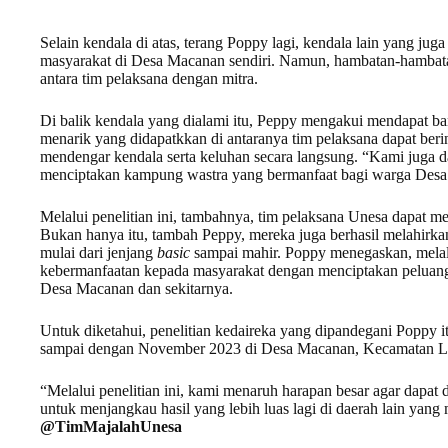
Selain kendala di atas, terang Poppy lagi, kendala lain yang jug
masyarakat di Desa Macanan sendiri. Namun, hambatan-hambatan
antara tim pelaksana dengan mitra.
Di balik kendala yang dialami itu, Peppy mengakui mendapat ba
menarik yang didapatkkan di antaranya tim pelaksana dapat beri
mendengar kendala serta keluhan secara langsung. “Kami juga 
menciptakan kampung wastra yang bermanfaat bagi warga Des
Melalui penelitian ini, tambahnya, tim pelaksana Unesa dapat 
Bukan hanya itu, tambah Peppy, mereka juga berhasil melahirka
mulai dari jenjang
basic
sampai mahir. Poppy menegaskan, melalu
kebermanfaatan kepada masyarakat dengan menciptakan peluang
Desa Macanan dan sekitarnya.
Untuk diketahui, penelitian kedaireka yang dipandegani Poppy i
sampai dengan November 2023 di Desa Macanan, Kecamatan Loc
“Melalui penelitian ini, kami menaruh harapan besar agar dapat
untuk menjangkau hasil yang lebih luas lagi di daerah lain yan
@TimMajalahUnesa