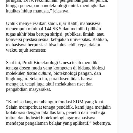
jaringan, DNA rekombinan, pengembangan sel punca,
hingga penerapan nanoteknologi untuk meningkatkan
kualitas hidup manusia,” jelasnya.
Untuk menyelesaikan studi, ujar Ratih, mahasiswa
menempuh minimal 144 SKS dan memiliki pilihan
tugas akhir bisa berupa skripsi, publikasi ilmiah, atau
konversi prestasi sesuai kebijakan universitas. Bahkan,
mahasiswa berprestasi bisa lulus lebih cepat dalam
waktu tujuh semester.
Saat ini, Prodi Bioteknologi Unesa telah memiliki
tenaga dosen muda yang kompeten di bidang biologi
molekuler,
tissue culture,
bioteknologi pangan, dan
lingkungan. Selain itu, para dosen tidak hanya
mengajar, tetapi juga aktif melakukan riset dan
pengabdian masyarakat.
“Kami sedang membangun fondasi SDM yang kuat.
Selain memperkuat tenaga pendidik, kami juga menjalin
kolaborasi dengan fakultas lain, peneliti dari lembaga
mitra, dan industri bioteknologi agar mahasiswa
mendapat pengalaman belajar yang aplikatif,” bebernya.