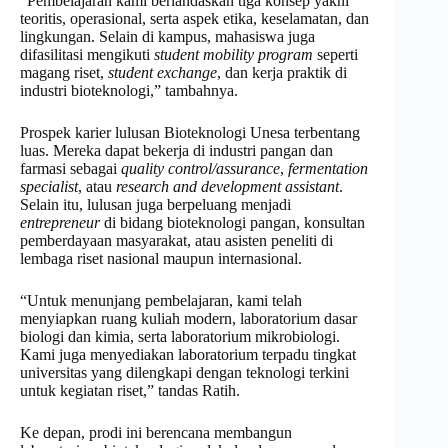
“Pembelajaran kami berlandaskan tiga konsep yakni
teoritis, operasional, serta aspek etika, keselamatan, dan
lingkungan. Selain di kampus, mahasiswa juga
difasilitasi mengikuti
s
tudent mobility program
seperti
magang riset,
student exchange
, dan kerja praktik di
industri bioteknologi,” tambahnya.
Prospek karier lulusan Bioteknologi Unesa terbentang
luas. Mereka dapat bekerja di industri pangan dan
farmasi sebagai
quality control/assurance
,
f
ermentation
specialist
, atau
research and development assistant
.
Selain itu, lulusan juga berpeluang menjadi
entrepreneur
di bidang bioteknologi pangan, konsultan
pemberdayaan masyarakat, atau asisten peneliti di
lembaga riset nasional maupun internasional.
“Untuk menunjang pembelajaran, kami telah
menyiapkan ruang kuliah modern, laboratorium dasar
biologi dan kimia, serta laboratorium mikrobiologi.
Kami juga menyediakan laboratorium terpadu tingkat
universitas yang dilengkapi dengan teknologi terkini
untuk kegiatan riset,” tandas Ratih.
Ke depan, prodi ini berencana membangun