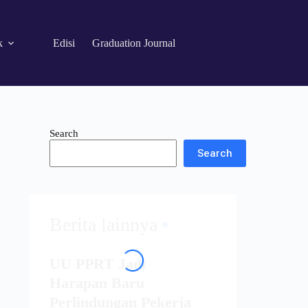
k
Edisi
Graduation Journal
Search
Search
Berita lainnya
UU PPRT Jadi
Harapan Baru
Perlindungan Pekerja