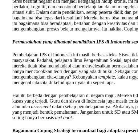
Stres bersifat negatif dan menjadi ketegangan hidup kronis, ini
perilaku, kognitif, dan emosional berkelanjutan dalam mengelol
situasi sulit. Dalam dunia pendidikan, setiap peserta didik dan p
bagaimana bisa lepas dari kesulitan? Mereka harus bisa mengambil
itu bagaimana bisa beradaptasi, bertahan dengan kreativitas dan i
mengembangkan proses belajar mengajarnya. Itu hakikat Coping 
Permasalahan yang dihadapi pendidikan IPS di Indonesia sep
Pembelajaran IPS di Indonesia ini masih berbasis teks. Siswa ti
masyarakat. Padahal, pelajaran Ilmu Pengetahuan Sosial, tapi sisw
mereka tidak bisa menghadapi atau menyelesaikan permasalahan d
hanya mencocokkan teori dengan yang ada di buku. Sebagai cont
mengembangkan cita-citanya? Kebanyakan
template
, kalau ngga
mengenal cita-cita di kehidupan nyata itu seperti apa.
Hal itu berbeda dengan pembelajaran di negara maju. Mereka t
kasus yang terjadi. Guru dan siswa di Indonesia juga masih terikat 
atau nilai
assesment
dalam setiap pembelajarannya. Akibatnya, pe
yang menjadi bentuk pemahaman. Jangankan untuk SD atau SMP,
sering hanya berbasis
text book
.
Bagaimana Coping Strategi bermanfaat bagi adaptasi peserta