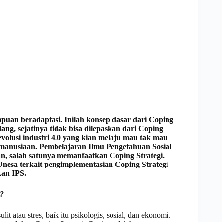
puan beradaptasi. Inilah konsep dasar dari Coping
ang, sejatinya tidak bisa dilepaskan dari Coping
revolusi industri 4.0 yang kian melaju mau tak mau
anusiaan. Pembelajaran Ilmu Pengetahuan Sosial
n, salah satunya memanfaatkan Coping Strategi.
nesa terkait pengimplementasian Coping Strategi
kan IPS.
i?
lit atau stres, baik itu psikologis, sosial, dan ekonomi.