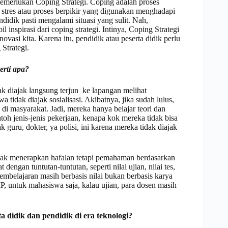
 memerlukan Coping Strategi. Coping adalah proses
a stres atau proses berpikir yang digunakan menghadapi
endidik pasti mengalami situasi yang sulit. Nah,
 inspirasi dari coping strategi. Intinya, Coping Strategi
novasi kita. Karena itu, pendidik atau peserta didik perlu
Strategi.
erti apa?
dak diajak langsung terjun ke lapangan melihat
a tidak diajak sosialisasi. Akibatnya, jika sudah lulus,
i masyarakat. Jadi, mereka hanya belajar teori dan
oh jenis-jenis pekerjaan, kenapa kok mereka tidak bisa
k guru, dokter, ya polisi, ini karena mereka tidak diajak
idak menerapkan hafalan tetapi pemahaman berdasarkan
dengan tuntutan-tuntutan, seperti nilai ujian, nilai tes,
mbelajaran masih berbasis nilai bukan berbasis karya
 untuk mahasiswa saja, kalau ujian, para dosen masih
 didik dan pendidik di era teknologi?