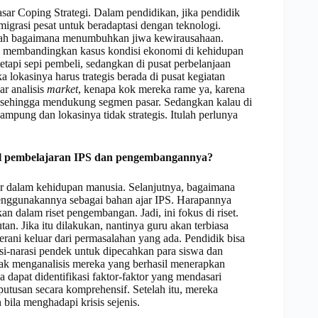
asar Coping Strategi. Dalam pendidikan, jika pendidik
igrasi pesat untuk beradaptasi dengan teknologi.
alah bagaimana menumbuhkan jiwa kewirausahaan.
sal membandingkan kasus kondisi ekonomi di kehidupan
etapi sepi pembeli, sedangkan di pusat perbelanjaan
aka lokasinya harus trategis berada di pusat kegiatan
r analisis
market
, kenapa kok mereka rame ya, karena
k sehingga mendukung segmen pasar. Sedangkan kalau di
ampung dan lokasinya tidak strategis. Itulah perlunya
l pembelajaran IPS dan pengembangannya?
sor dalam kehidupan manusia. Selanjutnya, bagaimana
nggunakannya sebagai bahan ajar IPS. Harapannya
n dalam riset pengembangan. Jadi, ini fokus di riset.
utan. Jika itu dilakukan, nantinya guru akan terbiasa
erani keluar dari permasalahan yang ada. Pendidik bisa
-narasi pendek untuk dipecahkan para siswa dan
jak menganalisis mereka yang berhasil menerapkan
 dapat didentifikasi faktor-faktor yang mendasari
eputusan secara komprehensif. Setelah itu, mereka
la menghadapi krisis sejenis.