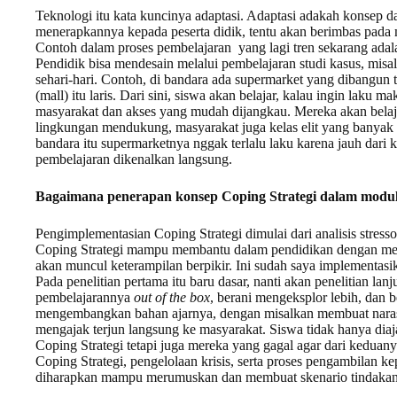
Teknologi itu kata kuncinya adaptasi. Adaptasi adakah konsep d
menerapkannya kepada peserta didik, tentu akan berimbas pada m
Contoh dalam proses pembelajaran yang lagi tren sekarang ad
Pendidik bisa mendesain melalui pembelajaran studi kasus, mi
sehari-hari. Contoh, di bandara ada supermarket yang dibangun t
(mall) itu laris. Dari sini, siswa akan belajar, kalau ingin laku m
masyarakat dan akses yang mudah dijangkau. Mereka akan belaja
lingkungan mendukung, masyarakat juga kelas elit yang banya
bandara itu supermarketnya nggak terlalu laku karena jauh dari k
pembelajaran dikenalkan langsung.
Bagaimana penerapan konsep Coping Strategi dalam modu
Pengimplementasian Coping Strategi dimulai dari analisis stres
Coping Strategi mampu membantu dalam pendidikan dengan me
akan muncul keterampilan berpikir. Ini sudah saya implementasika
Pada penelitian pertama itu baru dasar, nanti akan penelitian lanj
pembelajarannya
out of the box
, berani mengeksplor lebih, dan b
mengembangkan bahan ajarnya, dengan misalkan membuat narasi
mengajak terjun langsung ke masyarakat. Siswa tidak hanya dia
Coping Strategi tetapi juga mereka yang gagal agar dari keduanya
Coping Strategi, pengelolaan krisis, serta proses pengambilan k
diharapkan mampu merumuskan dan membuat skenario tindakan bi