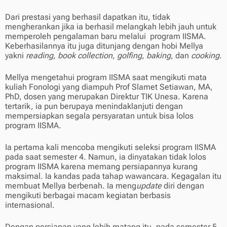
Dari prestasi yang berhasil dapatkan itu, tidak
mengherankan jika ia berhasil melangkah lebih jauh untuk
memperoleh pengalaman baru melalui program IISMA.
Keberhasilannya itu juga ditunjang dengan hobi Mellya
yakni
reading, book collection, golfing, baking
, dan
cooking
.
Mellya mengetahui program IISMA saat mengikuti mata
kuliah Fonologi yang diampuh Prof Slamet Setiawan, MA,
PhD, dosen yang merupakan Direktur TIK Unesa. Karena
tertarik, ia pun berupaya menindaklanjuti dengan
mempersiapkan segala persyaratan untuk bisa lolos
program IISMA.
Ia pertama kali mencoba mengikuti seleksi program IISMA
pada saat semester 4. Namun, ia dinyatakan tidak lolos
program IISMA karena memang persiapannya kurang
maksimal. Ia kandas pada tahap wawancara. Kegagalan itu
membuat Mellya berbenah. Ia meng
update
diri dengan
mengikuti berbagai macam kegiatan berbasis
internasional.
Dengan persiapan yang lebih matang itu, pada semester 5,