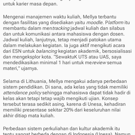
untuk karier masa depan.
Mengenai manajemen waktu kuliah, Mellya terbantu
dengan fasilitas yang disediakan yaitu
moodle
. P
latform
itu
membantu dalam men
tracking
jadwal kuliah dan silabus
dan untuk komunikasi antara mahasiswa dengan dosen.
Jadwal kuliah, lanjutnya, tetap menjadi patokan utama
dalam melakukan kegiatan. Ia juga aktif mengikuti acara
dari ESN untuk
balancing
kegiatan akademik, bersosialisasi
dan mengeksplor kota. “SewaktuK UTS atau UAS, saya
mendedikasikan minimal 1 hari untuk me
review
semua
materi,” ujarnya.
Selama di Lithuania, Mellya mengakui adanya perbedaan
sistem pendidikan. Di sana, ada kelas yang tidak memiliki
attendance policy
sehingga mahasiswa dapat tidak hadir di
kelas akan tetapi tetap wajib mengikuti ujian. Konsep
tersebut terasa sedikit asing, karena di Unesa, kehadiran
memiliki presentase sekitar 20% dari keseluruhan nilai
akhir ditiap mata kuliah.
Perbedaan sistem perkuliahan dan kultur akademik itu
tentu sangat berbeda dengan di Indonesia (Unesa). Namun,