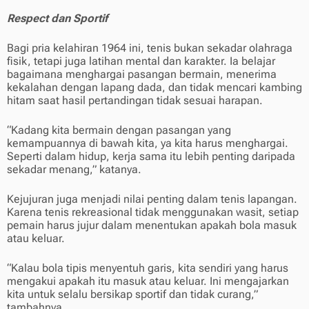
Respect dan Sportif
Bagi pria kelahiran 1964 ini, tenis bukan sekadar olahraga
fisik, tetapi juga latihan mental dan karakter. Ia belajar
bagaimana menghargai pasangan bermain, menerima
kekalahan dengan lapang dada, dan tidak mencari kambing
hitam saat hasil pertandingan tidak sesuai harapan.
“Kadang kita bermain dengan pasangan yang
kemampuannya di bawah kita, ya kita harus menghargai.
Seperti dalam hidup, kerja sama itu lebih penting daripada
sekadar menang,” katanya.
Kejujuran juga menjadi nilai penting dalam tenis lapangan.
Karena tenis rekreasional tidak menggunakan wasit, setiap
pemain harus jujur dalam menentukan apakah bola masuk
atau keluar.
“Kalau bola tipis menyentuh garis, kita sendiri yang harus
mengakui apakah itu masuk atau keluar. Ini mengajarkan
kita untuk selalu bersikap sportif dan tidak curang,”
tambahnya.