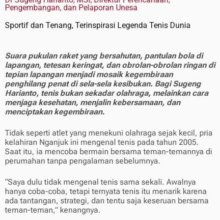
Pengembangan, dan Pelaporan Unesa
Sportif dan Tenang, Terinspirasi Legenda Tenis Dunia
Suara pukulan raket yang bersahutan, pantulan bola di
lapangan, tetesan keringat, dan obrolan-obrolan ringan di
tepian lapangan menjadi mosaik kegembiraan
penghilang penat di sela-sela kesibukan. Bagi Sugeng
Harianto, tenis bukan sekadar olahraga, melainkan cara
menjaga kesehatan, menjalin kebersamaan, dan
menciptakan kegembiraan.
Tidak seperti atlet yang menekuni olahraga sejak kecil, pria
kelahiran Nganjuk ini mengenal tenis pada tahun 2005.
Saat itu, ia mencoba bermain bersama teman-temannya di
perumahan tanpa pengalaman sebelumnya.
“Saya dulu tidak mengenal tenis sama sekali. Awalnya
hanya coba-coba, tetapi ternyata tenis itu menarik karena
ada tantangan, strategi, dan tentu saja keseruan bersama
teman-teman,” kenangnya.