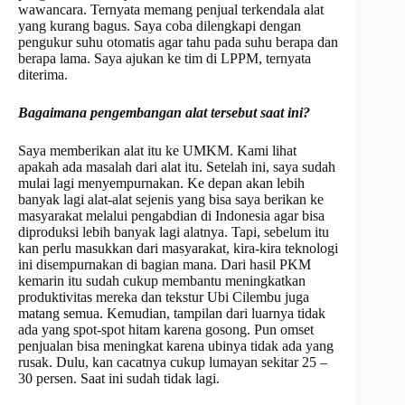
wawancara. Ternyata memang penjual terkendala alat
yang kurang bagus. Saya coba dilengkapi dengan
pengukur suhu otomatis agar tahu pada suhu berapa dan
berapa lama. Saya ajukan ke tim di LPPM, ternyata
diterima.
Bagaimana pengembangan alat tersebut saat ini?
Saya memberikan alat itu ke UMKM. Kami lihat
apakah ada masalah dari alat itu. Setelah ini, saya sudah
mulai lagi menyempurnakan. Ke depan akan lebih
banyak lagi alat-alat sejenis yang bisa saya berikan ke
masyarakat melalui pengabdian di Indonesia agar bisa
diproduksi lebih banyak lagi alatnya. Tapi, sebelum itu
kan perlu masukkan dari masyarakat, kira-kira teknologi
ini disempurnakan di bagian mana. Dari hasil PKM
kemarin itu sudah cukup membantu meningkatkan
produktivitas mereka dan tekstur Ubi Cilembu juga
matang semua. Kemudian, tampilan dari luarnya tidak
ada yang spot-spot hitam karena gosong. Pun omset
penjualan bisa meningkat karena ubinya tidak ada yang
rusak. Dulu, kan cacatnya cukup lumayan sekitar 25 –
30 persen. Saat ini sudah tidak lagi.