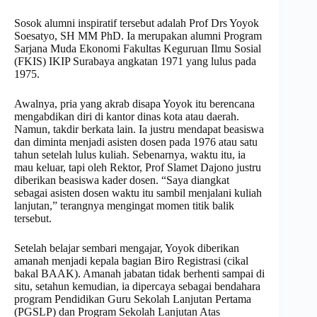
Sosok alumni inspiratif tersebut adalah Prof Drs Yoyok
Soesatyo, SH MM PhD. Ia merupakan alumni Program
Sarjana Muda Ekonomi Fakultas Keguruan Ilmu Sosial
(FKIS) IKIP Surabaya angkatan 1971 yang lulus pada
1975.
Awalnya, pria yang akrab disapa Yoyok itu berencana
mengabdikan diri di kantor dinas kota atau daerah.
Namun, takdir berkata lain. Ia justru mendapat beasiswa
dan diminta menjadi asisten dosen pada 1976 atau satu
tahun setelah lulus kuliah. Sebenarnya, waktu itu, ia
mau keluar, tapi oleh Rektor, Prof Slamet Dajono justru
diberikan beasiswa kader dosen. “Saya diangkat
sebagai asisten dosen waktu itu sambil menjalani kuliah
lanjutan,” terangnya mengingat momen titik balik
tersebut.
Setelah belajar sembari mengajar, Yoyok diberikan
amanah menjadi kepala bagian Biro Registrasi (cikal
bakal BAAK). Amanah jabatan tidak berhenti sampai di
situ, setahun kemudian, ia dipercaya sebagai bendahara
program Pendidikan Guru Sekolah Lanjutan Pertama
(PGSLP) dan Program Sekolah Lanjutan Atas