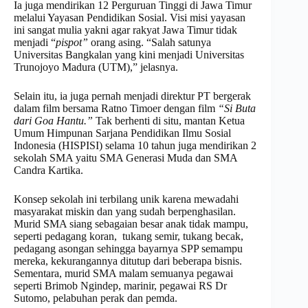
Ia juga mendirikan 12 Perguruan Tinggi di Jawa Timur
melalui Yayasan Pendidikan Sosial. Visi misi yayasan
ini sangat mulia yakni agar rakyat Jawa Timur tidak
menjadi “
pispot”
orang asing. “Salah satunya
Universitas Bangkalan yang kini menjadi Universitas
Trunojoyo Madura (UTM),” jelasnya.
Selain itu, ia juga pernah menjadi direktur PT bergerak
dalam film bersama Ratno Timoer dengan film
“Si Buta
dari Goa Hantu.”
Tak berhenti di situ, mantan Ketua
Umum Himpunan Sarjana Pendidikan Ilmu Sosial
Indonesia (HISPISI) selama 10 tahun juga mendirikan 2
sekolah SMA yaitu SMA Generasi Muda dan SMA
Candra Kartika.
Konsep sekolah ini terbilang unik karena mewadahi
masyarakat miskin dan yang sudah berpenghasilan.
Murid SMA siang sebagaian besar anak tidak mampu,
seperti pedagang koran, tukang semir, tukang becak,
pedagang asongan sehingga bayarnya SPP semampu
mereka, kekurangannya ditutup dari beberapa bisnis.
Sementara, murid SMA malam semuanya pegawai
seperti Brimob Ngindep, marinir, pegawai RS Dr
Sutomo, pelabuhan perak dan pemda.