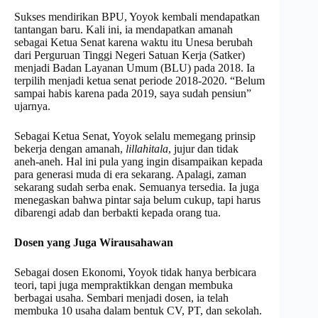
Sukses mendirikan BPU, Yoyok kembali mendapatkan
tantangan baru. Kali ini, ia mendapatkan amanah
sebagai Ketua Senat karena waktu itu Unesa berubah
dari Perguruan Tinggi Negeri Satuan Kerja (Satker)
menjadi Badan Layanan Umum (BLU) pada 2018. Ia
terpilih menjadi ketua senat periode 2018-2020. “Belum
sampai habis karena pada 2019, saya sudah pensiun”
ujarnya.
Sebagai Ketua Senat, Yoyok selalu memegang prinsip
bekerja dengan amanah,
lillahitala
, jujur dan tidak
aneh-aneh. Hal ini pula yang ingin disampaikan kepada
para generasi muda di era sekarang. Apalagi, zaman
sekarang sudah serba enak. Semuanya tersedia. Ia juga
menegaskan bahwa pintar saja belum cukup, tapi harus
dibarengi adab dan berbakti kepada orang tua.
Dosen yang Juga Wirausahawan
Sebagai dosen Ekonomi, Yoyok tidak hanya berbicara
teori, tapi juga mempraktikkan dengan membuka
berbagai usaha. Sembari menjadi dosen, ia telah
membuka 10 usaha dalam bentuk CV, PT, dan sekolah.