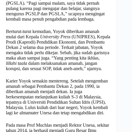
(PGSLA). “Pagi sampai malam, saya tidak pernah
pulang karena pagi mengajar dan belajar, siangnya
mengurus PGSLP dan PGSLA,” ucapnya mengingat
kembali masa penuh pengabdian pada lembaga.
Berturut-turut kemudian, Yoyok diberikan amanah
mulai dari Kepala
University Press
(UNIPRES), Kepala
Prodi (Kaprodi) Pendidikan Ekonomi, dan Pembantu
Dekan 2 selama dua periode. Terkait jabatan, Yoyok
mengaku tidak perlu dikejar. Sebab, jika sudah garisnya
maka akan sampai juga. “Yang penting kita ikhlas,
lillahi taala
dalam melaksanakan amanah, jangan
korupsi, dan sesuai SOP, tidak aneh-aneh,” ujarnya.
Karier Yoyok semakin mentereng. Setelah mengemban
amanah sebagai Pembantu Dekan 2, pada 1990, ia
diberikan amanah menjadi dekan. Ia juga
berkesempatan melanjutkan kuliah S-3 di Malaysia,
tepatnya di Universiti Pendidikan Sultan Idris (UPSI),
Malaysia. Lulus kuliah dari luar negeri, Yoyok kembali
lagi ke almamater Unesa dan tetap mengabdikan diri.
Pada masa Prof Muchlas menjadi Rektor Unesa, sekitar
tahun 2014, ia berhasil menjadi Guru Besar Ilmu