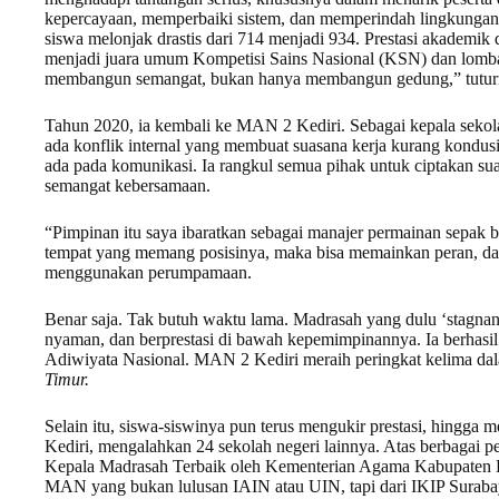
kepercayaan, memperbaiki sistem, dan memperindah lingkungan 
siswa melonjak drastis dari 714 menjadi 934. Prestasi akademik
menjadi juara umum Kompetisi Sains Nasional (KSN) dan lomba
membangun semangat, bukan hanya membangun gedung,” tutur
Tahun 2020, ia kembali ke MAN 2 Kediri. Sebagai kepala sekola
ada konflik internal yang membuat suasana kerja kurang kond
ada pada komunikasi. Ia rangkul semua pihak untuk ciptakan s
semangat kebersamaan.
“Pimpinan itu saya ibaratkan sebagai manajer permainan sepak b
tempat yang memang posisinya, maka bisa memainkan peran, da
menggunakan perumpamaan.
Benar saja. Tak butuh waktu lama. Madrasah yang dulu ‘stagnan
nyaman, dan berprestasi di bawah kepemimpinannya. Ia berhasil
Adiwiyata Nasional. MAN 2 Kediri meraih peringkat kelima da
Timur.
Selain itu, siswa-siswinya pun terus mengukir prestasi, hingga
Kediri, mengalahkan 24 sekolah negeri lainnya. Atas berbagai p
Kepala Madrasah Terbaik oleh Kementerian Agama Kabupaten Ked
MAN yang bukan lulusan IAIN atau UIN, tapi dari IKIP Suraba