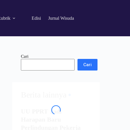
ubrik
Edisi
Jurnal Wisuda
Cari
Cari
Berita lainnya
UU PPRT Jadi
Harapan Baru
Perlindungan Pekerja