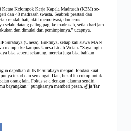
adi Ketua Kelompok Kerja Kapala Madrasah (K3M) se-
eri dan 48 madrasah swasta. Seabrek prestasi dan
ap rendah hati, aktif memotivasi, dan terus
a selalu datang paling pagi ke madrasah, setiap hari jam
ilakukan dan dimulai dari pemimpinnya,” ucapnya.
P Surabaya (Unesa). Buktinya, setiap kali siswa MAN
iswa mampir ke kampus Unesa Lidah Wetan. “Saya ingin
aya bisa seperti sekarang, mereka juga bisa bahkan
ng ia dapatkan di IKIP Surabaya menjadi fondasi kuat
a punya tekad dan semangat. Dan, bekal itu cukup untuk
aian orang lain. Fokus saja dengan jalanmu sendiri.
 kamu bayangkan,” pungkasnya memberi pesan.
@ja’far