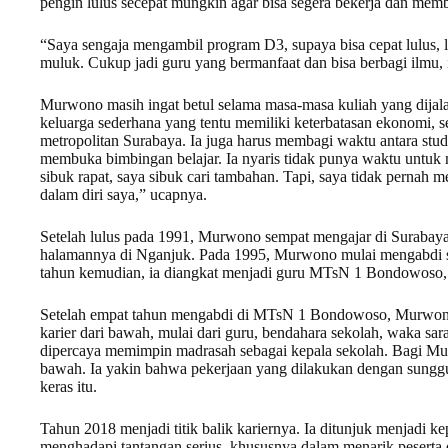
pengin lulus secepat mungkin agar bisa segera bekerja dan mem
“Saya sengaja mengambil program D3, supaya bisa cepat lulus, la
muluk. Cukup jadi guru yang bermanfaat dan bisa berbagi ilmu,
Murwono masih ingat betul selama masa-masa kuliah yang dijala
keluarga sederhana yang tentu memiliki keterbatasan ekonomi, s
metropolitan Surabaya. Ia juga harus membagi waktu antara stu
membuka bimbingan belajar. Ia nyaris tidak punya waktu untuk 
sibuk rapat, saya sibuk cari tambahan. Tapi, saya tidak pernah
dalam diri saya,” ucapnya.
Setelah lulus pada 1991, Murwono sempat mengajar di Surabaya
halamannya di Nganjuk. Pada 1995, Murwono mulai mengabdi s
tahun kemudian, ia diangkat menjadi guru MTsN 1 Bondowoso, s
Setelah empat tahun mengabdi di MTsN 1 Bondowoso, Murwono 
karier dari bawah, mulai dari guru, bendahara sekolah, waka sa
dipercaya memimpin madrasah sebagai kepala sekolah. Bagi Mu
bawah. Ia yakin bahwa pekerjaan yang dilakukan dengan sunggu
keras itu.
Tahun 2018 menjadi titik balik kariernya. Ia ditunjuk menjadi k
menghadapi tantangan serius, khususnya dalam menarik pesert