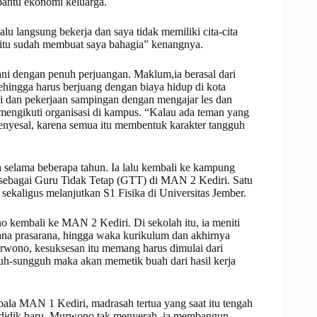
bantu ekonomi keluarga.
lu langsung bekerja dan saya tidak memiliki cita-cita
 itu sudah membuat saya bahagia” kenangnya.
ni dengan penuh perjuangan. Maklum,ia berasal dari
ehingga harus berjuang dengan biaya hidup di kota
di dan pekerjaan sampingan dengan mengajar les dan
mengikuti organisasi di kampus. “Kalau ada teman yang
 menyesal, karena semua itu membentuk karakter tangguh
 selama beberapa tahun. Ia lalu kembali ke kampung
ebagai Guru Tidak Tetap (GTT) di MAN 2 Kediri. Satu
ekaligus melanjutkan S1 Fisika di Universitas Jember.
kembali ke MAN 2 Kediri. Di sekolah itu, ia meniti
rana prasarana, hingga waka kurikulum dan akhirnya
rwono, kesuksesan itu memang harus dimulai dari
h-sungguh maka akan memetik buah dari hasil kerja
epala MAN 1 Kediri, madrasah tertua yang saat itu tengah
a didik baru. Murwono tak menyerah, ia membangun