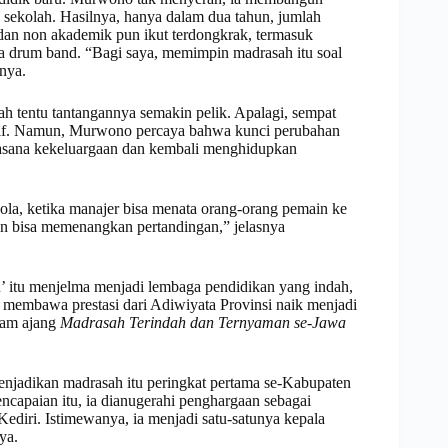
sekolah. Hasilnya, hanya dalam dua tahun, jumlah
 dan non akademik pun ikut terdongkrak, termasuk
 drum band. “Bagi saya, memimpin madrasah itu soal
nya.
h tentu tantangannya semakin pelik. Apalagi, sempat
usif. Namun, Murwono percaya bahwa kunci perubahan
uasana kekeluargaan dan kembali menghidupkan
ola, ketika manajer bisa menata orang-orang pemain ke
n bisa memenangkan pertandingan,” jelasnya
’ itu menjelma menjadi lembaga pendidikan yang indah,
 membawa prestasi dari Adiwiyata Provinsi naik menjadi
lam ajang
Madrasah Terindah dan Ternyaman se-Jawa
 menjadikan madrasah itu peringkat pertama se-Kabupaten
encapaian itu, ia dianugerahi penghargaan sebagai
iri. Istimewanya, ia menjadi satu-satunya kepala
ya.