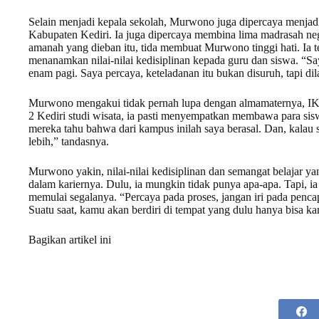
Selain menjadi kepala sekolah, Murwono juga dipercaya menj
Kabupaten Kediri. Ia juga dipercaya membina lima madrasah neg
amanah yang dieban itu, tida membuat Murwono tinggi hati. Ia tet
menanamkan nilai-nilai kedisiplinan kepada guru dan siswa. “Say
enam pagi. Saya percaya, keteladanan itu bukan disuruh, tapi d
Murwono mengakui tidak pernah lupa dengan almamaternya, IKI
2 Kediri studi wisata, ia pasti menyempatkan membawa para s
mereka tahu bahwa dari kampus inilah saya berasal. Dan, kalau s
lebih,” tandasnya.
Murwono yakin, nilai-nilai kedisiplinan dan semangat belajar ya
dalam kariernya. Dulu, ia mungkin tidak punya apa-apa. Tapi, i
memulai segalanya. “Percaya pada proses, jangan iri pada pencap
Suatu saat, kamu akan berdiri di tempat yang dulu hanya bisa
Bagikan artikel ini