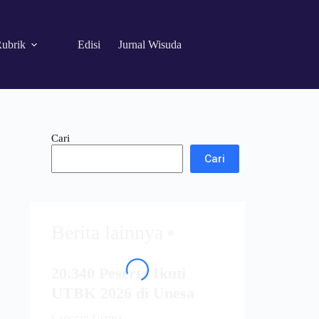
ubrik
Edisi
Jurnal Wisuda
Cari
Cari
Berita lainnya
20.340 Peserta Ikuti
UTBK 2026 di Unesa
Laporan Utama...