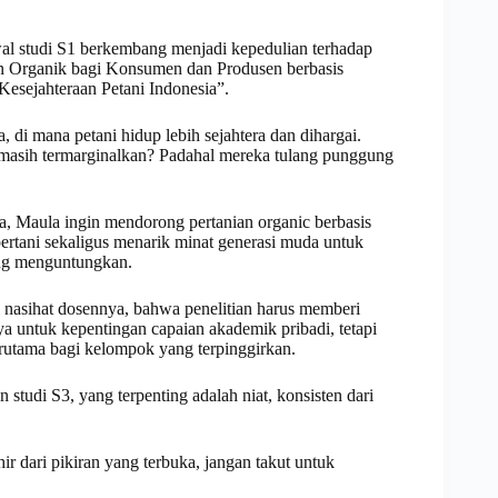
wal studi S1 berkembang menjadi kepedulian terhadap
ian Organik bagi Konsumen dan Produsen berbasis
sejahteraan Petani Indonesia”.
a, di mana petani hidup lebih sejahtera dan dihargai.
ni masih termarginalkan? Padahal mereka tulang punggung
, Maula ingin mendorong pertanian organic berbasis
rtani sekaligus menarik minat generasi muda untuk
rang menguntungkan.
 nasihat dosennya, bahwa penelitian harus memberi
ya untuk kepentingan capaian akademik pribadi, tetapi
erutama bagi kelompok yang terpinggirkan.
studi S3, yang terpenting adalah niat, konsisten dari
ir dari pikiran yang terbuka, jangan takut untuk