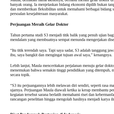
banyak orang. Ia menjelaskan bidang ekonomi dipilih bukan tan
dan memberikan fleksibilitas untuk memahami berbagai bidang s
persoalan kesejahteraan masyarakat.
Perjuangan Meraih Gelar Doktor
Tahun pertama studi S3 menjadi titik balik yang penuh ujian b
mendalam yang membuatnya sempat menunda mengerjakan disert
“Itu titik terendah saya. Tapi saya sadar, S3 adalah tanggung j
ibu, saya bangkit dan mengingat tujuan awal saya,” kenangnya.
Lebih lanjut, Maula menceritakan perjalanan menuju gelar dokt
menemukan bahwa semakin tinggi pendidikan yang ditempuh, m
secara topik.
“S3 itu perjuangannya lebih melawan diri sendiri, seperti rasa 
ujarnya. Perjuangan Maula diawali ketika ia kerap membantu pen
kegiatan tersebut sarana berlatih memahami riset dan kebermanf
rancangan penelitian hingga mengolah hasilnya menjadi karya i