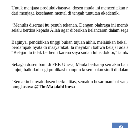
Untuk menjaga produktivitasnya, dosen muda ini menceritakan r
dari menjaga kesehatan mental di tengah tuntutan akademik.
“Menulis disertasi itu penuh tekanan. Dengan olahraga ini memban
selalu berdoa kepada Allah agar diberikan kelancaran dalam segal
Baginya, pendidikan tinggi bukan tujuan akhir, melainkan bekal
berdampak nyata di masyarakat. Ia meyakini bahwa belajar adala
“Belajar itu tidak berhenti karena saya sudah lulus doktor,” tam
Sebagai dosen baru di FEB Unesa, Maula berharap semakin ba
lanjut, baik dari segi publikasi maupun kesempatan studi di dala
“Semakin banyak dosen berkualitas, semakin besar manfaat yang
pungkasnya.
@
TimMajalahUnesa