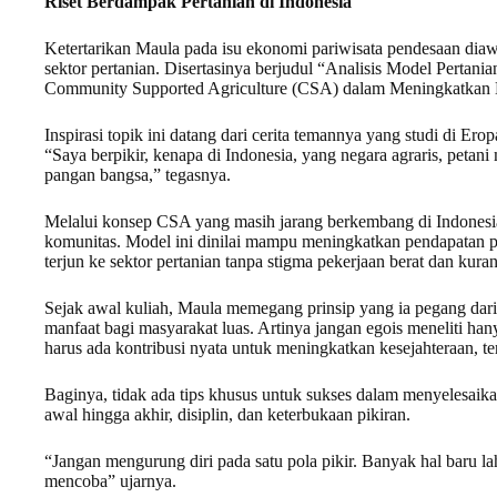
Riset Berdampak Pertanian di Indonesia
Ketertarikan Maula pada isu ekonomi pariwisata pendesaan dia
sektor pertanian. Disertasinya berjudul “Analisis Model Pertan
Community Supported Agriculture (CSA) dalam Meningkatkan Ke
Inspirasi topik ini datang dari cerita temannya yang studi di Erop
“Saya berpikir, kenapa di Indonesia, yang negara agraris, peta
pangan bangsa,” tegasnya.
Melalui konsep CSA yang masih jarang berkembang di Indonesia
komunitas. Model ini dinilai mampu meningkatkan pendapatan pe
terjun ke sektor pertanian tanpa stigma pekerjaan berat dan ku
Sejak awal kuliah, Maula memegang prinsip yang ia pegang dari
manfaat bagi masyarakat luas. Artinya jangan egois meneliti han
harus ada kontribusi nyata untuk meningkatkan kesejahteraan, t
Baginya, tidak ada tips khusus untuk sukses dalam menyelesaikan 
awal hingga akhir, disiplin, dan keterbukaan pikiran.
“Jangan mengurung diri pada satu pola pikir. Banyak hal baru lah
mencoba” ujarnya.