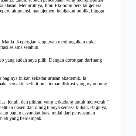
pa alasan. Menurutnya, Ilmu Ekonomi bersifat general
eperti akuntansi, manajemen, kebijakan publik, hingga
agi Maula. Kepergian sang ayah meninggalkan duka
asi selama setahun.
awab yang sudah saya pilih. Dengan dorongan dari sang
or baginya bukan sekadar urusan akademik. Ia
aka semakin sedikit pula teman diskusi yang nyambung
malas, jenuh, dan pikiran yang terkadang untuk menyerah,”
elitian dosen dan orang tuanya semasa kuliah. Baginya,
aatan bagi masyarakat luas, mulai dari penyusunan
lmiah yang berdampak.