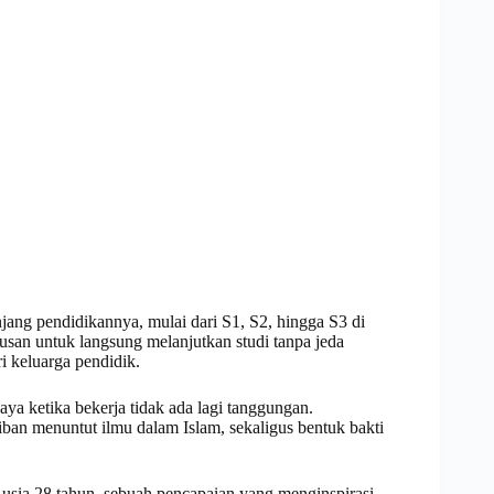
jang pendidikannya, mulai dari S1, S2, hingga S3 di
san untuk langsung melanjutkan studi tanpa jeda
i keluarga pendidik.
ya ketika bekerja tidak ada lagi tanggungan.
iban menuntut ilmu dalam Islam, sekaligus bentuk bakti
 usia 28 tahun, sebuah pencapaian yang menginspirasi