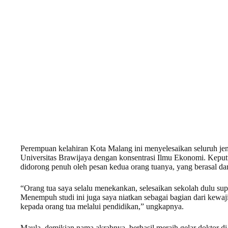
Perempuan kelahiran Kota Malang ini menyelesaikan seluruh jen
Universitas Brawijaya dengan konsentrasi Ilmu Ekonomi. Keputu
didorong penuh oleh pesan kedua orang tuanya, yang berasal dar
“Orang tua saya selalu menekankan, selesaikan sekolah dulu supa
Menempuh studi ini juga saya niatkan sebagai bagian dari kewaj
kepada orang tua melalui pendidikan,” ungkapnya.
Maula, demikian nama akrabnya, berhasil meraih gelar doktor di