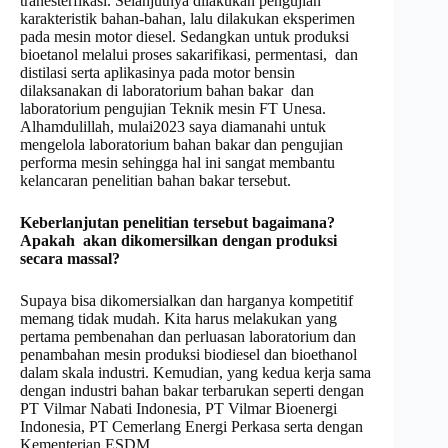
tranesterfikasi. Selanjutnya dilakukan pengujian
karakteristik bahan-bahan, lalu dilakukan eksperimen
pada mesin motor diesel. Sedangkan untuk produksi
bioetanol melalui proses sakarifikasi, permentasi, dan
distilasi serta aplikasinya pada motor bensin
dilaksanakan di laboratorium bahan bakar dan
laboratorium pengujian Teknik mesin FT Unesa.
Alhamdulillah, mulai2023 saya diamanahi untuk
mengelola laboratorium bahan bakar dan pengujian
performa mesin sehingga hal ini sangat membantu
kelancaran penelitian bahan bakar tersebut.
Keberlanjutan penelitian tersebut bagaimana
?
A
pakah akan dikomersilkan
dengan
produksi
secara mas
s
al?
Supaya bisa dikomersialkan dan harganya kompetitif
memang tidak mudah. Kita harus melakukan yang
pertama pembenahan dan perluasan laboratorium dan
penambahan mesin produksi biodiesel dan bioethanol
dalam skala industri. Kemudian, yang kedua kerja sama
dengan industri bahan bakar terbarukan seperti dengan
PT Vilmar Nabati Indonesia, PT Vilmar Bioenergi
Indonesia, PT Cemerlang Energi Perkasa serta dengan
Kementerian ESDM.