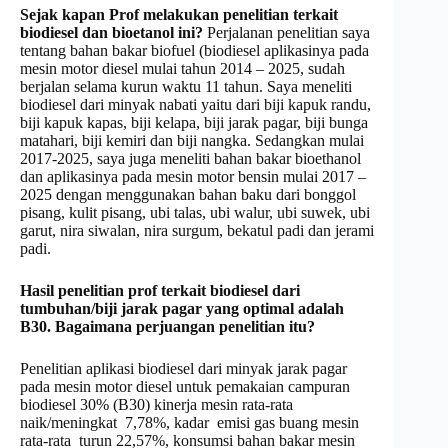
Sejak kapan Prof melakukan
penelitian terkait
biodiesel dan bioetanol ini
?
Perjalanan penelitian saya
tentang bahan bakar biofuel (biodiesel aplikasinya pada
mesin motor diesel mulai tahun 2014 – 2025, sudah
berjalan selama kurun waktu 11 tahun. Saya meneliti
biodiesel dari minyak nabati yaitu dari biji kapuk randu,
biji kapuk kapas, biji kelapa, biji jarak pagar, biji bunga
matahari, biji kemiri dan biji nangka. Sedangkan mulai
2017-2025, saya juga meneliti bahan bakar bioethanol
dan aplikasinya pada mesin motor bensin mulai 2017 –
2025 dengan menggunakan bahan baku dari bonggol
pisang, kulit pisang, ubi talas, ubi walur, ubi suwek, ubi
garut, nira siwalan, nira surgum, bekatul padi dan jerami
padi.
Hasil
penelitian prof terkait biodiesel dari
tumbuhan/biji jarak pagar
yang
optimal adalah
B30
.
Bagaimana perjuangan penelitian
itu
?
Penelitian aplikasi biodiesel dari minyak jarak pagar
pada mesin motor diesel untuk pemakaian campuran
biodiesel 30% (B30) kinerja mesin rata-rata
naik/meningkat 7,78%, kadar emisi gas buang mesin
rata-rata turun 22,57%, konsumsi bahan bakar mesin